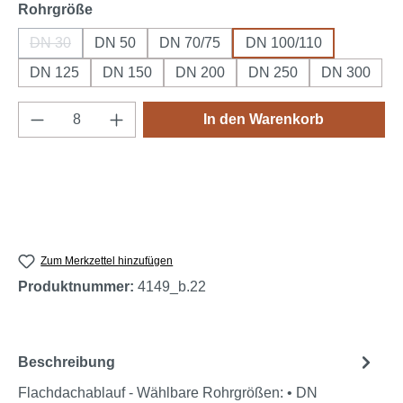
auswählen
Rohrgröße
DN 30
DN 50
DN 70/75
DN 100/110
(Diese Option ist zurzeit nicht verfügbar.)
DN 125
DN 150
DN 200
DN 250
DN 300
Produkt Anzahl: Gib den gewünschten Wert e
In den Warenkorb
Zum Merkzettel hinzufügen
Produktnummer:
4149_b.22
Beschreibung
Flachdachablauf - Wählbare Rohrgrößen: • DN