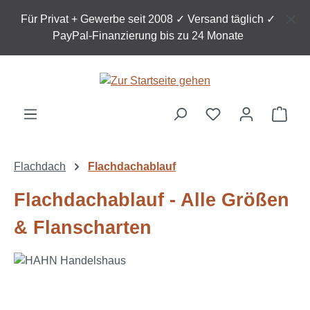
Zum Hauptinhalt springen
Für Privat + Gewerbe seit 2008 ✓ Versand täglich ✓
PayPal-Finanzierung bis zu 24 Monate
Ware
Flachdach
Flachdachablauf
Flachdachablauf - Alle Größen
& Flanscharten