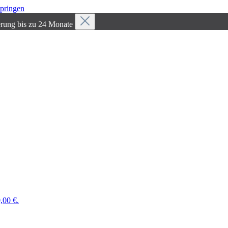
springen
erung bis zu 24 Monate
,00 €.