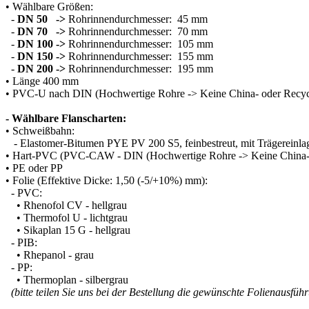
• Wählbare Größen:
-
DN 50 ->
Rohrinnendurchmesser: 45 mm
-
DN 70 ->
Rohrinnendurchmesser: 70 mm
-
DN 100 ->
Rohrinnendurchmesser: 105 mm
-
DN 150 ->
Rohrinnendurchmesser: 155 mm
-
DN 200 ->
Rohrinnendurchmesser: 195 mm
• Länge 400 mm
• PVC-U nach DIN (Hochwertige Rohre -> Keine China- oder Recyc
- Wählbare Flanscharten:
• Schweißbahn:
- Elastomer-Bitumen PYE PV 200 S5, feinbestreut, mit Trägereinlage
• Hart-PVC (PVC-CAW - DIN (Hochwertige Rohre -> Keine China- 
• PE oder PP
• Folie (Effektive Dicke: 1,50 (-5/+10%) mm):
- PVC:
• Rhenofol CV - hellgrau
• Thermofol U - lichtgrau
• Sikaplan 15 G - hellgrau
- PIB:
• Rhepanol - grau
- PP:
• Thermoplan - silbergrau
(bitte teilen Sie uns bei der Bestellung die gewünschte Folienausfüh