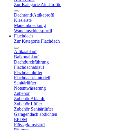
Zur Kategorie Alu-Profile
Dachrand/Attikaprofil
Kiesleiste
Mauerabdeckung
Wandanschlussprofil
Flachdach
Zur Kategorie Flachdach
Attikaablauf
Balkonablauf
Dachdurchführung
Flachdachablauf
Flachdachlüfter
Flachdach-Unterteil
Sanitärlüfter
Notentwässerung
Zubehör
Zubehör Abläufe
Zubehör Lüfter
Zubehör Sanitärlüfter
Garagendach abdichten
EPDM
Flüssigkunststoff
Bitumen